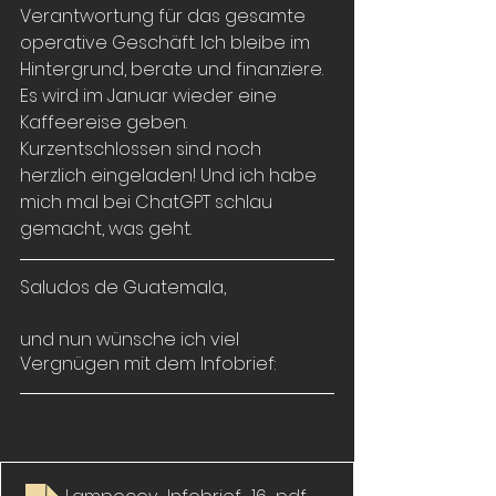
Verantwortung für das gesamte 
operative Geschäft. Ich bleibe im 
Hintergrund, berate und finanziere. 
Es wird im Januar wieder eine 
Kaffeereise geben. 
Kurzentschlossen sind noch 
herzlich eingeladen! Und ich habe 
mich mal bei ChatGPT schlau 
gemacht, was geht.
Saludos de Guatemala,
und nun wünsche ich viel 
Vergnügen mit dem Infobrief: