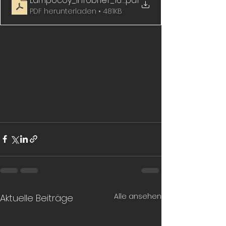
Lampocoy_Infobrief_167
.pdf
PDF herunterladen • 481KB
Alle ansehen
Aktuelle Beiträge