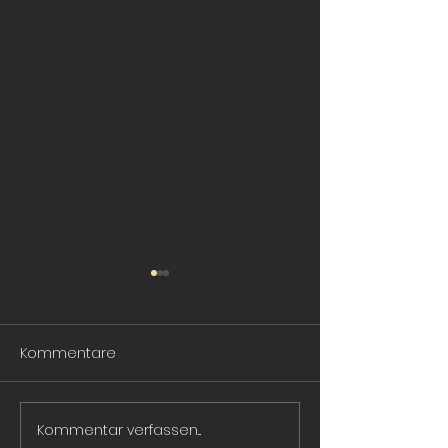
Kommentare
Der neue Kaffee
Kommentar verfassen...
Unser Kaffee ist