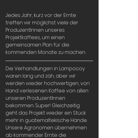
Jedes Jahr, kurz vor der Ernte 
treffen wir möglichst viele der 
ProduzentInnen unseres 
Projektkaffees, um einen 
gemeinsamen Plan für die 
kommenden Monate zu machen.
Die Verhandlungen in Lampocoy 
waren lang und zäh, aber wir 
werden wieder hochwertigen, von 
Hand verlesenen Kaffee von allen 
unseren ProduzentInnen 
bekommen. Super! Gleichzeitig 
geht das Projekt wieder ein Stück 
mehr in guatemaltekische Hände. 
Unsere Agronomen übernehmen 
ab kommender Ernte die 