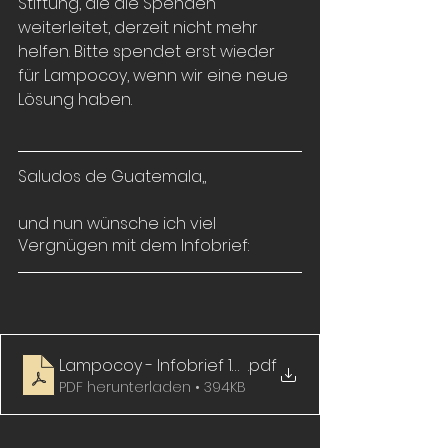
Stiftung, die die Spenden 
weiterleitet, derzeit nicht mehr 
helfen. Bitte spendet erst wieder 
für Lampocoy, wenn wir eine neue 
Lösung haben.
Saludos de Guatemala,,
und nun wünsche ich viel 
Vergnügen mit dem Infobrief:
Lampocoy - Infobrief 162
.pdf
PDF herunterladen • 394KB