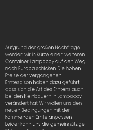
Aufgrund der großen Nachfrage 
werden wir in Kürze einen weiteren 
Container Lampocoy auf den Weg 
nach Europa schicken. Die hohen 
Preise der vergangenen 
Erntesaison haben dazu geführt, 
dass sich die Art des Erntens auch 
bei den Kleinbauern in Lampocoy 
verändert hat. Wir wollen uns den 
neuen Bedingungen mit der 
kommenden Ernte anpassen. 
Leider kann uns die gemeinnützige 