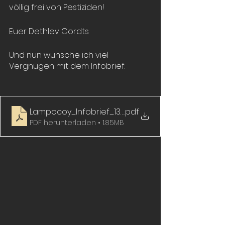
völlig frei von Pestiziden! 
Euer Dethlev Cordts
Und nun wünsche ich viel 
Vergnügen mit dem Infobrief:
Lampocoy_Infobrief_130
.pdf
PDF herunterladen • 1.85MB