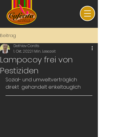
Beitrag
Dethlev Cordts
1. Okt. 2022
1 Min. Lesezeit
Lampocoy frei von
Pestiziden
Sozial- und umweltverträglich 
direkt  gehandelt enkeltauglich