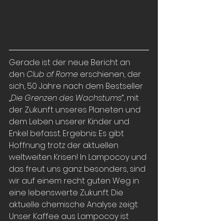
Gerade ist der neue Bericht an 
den 
Club of Rome 
erschienen, der 
sich, 50 Jahre nach dem Bestseller 
„
Die Grenzen des Wachstums
“, mit 
der Zukunft unseres Planeten und 
dem Leben unserer Kinder und 
Enkel befasst. Ergebnis: Es gibt 
Hoffnung trotz der aktuellen 
weltweiten Krisen! In Lampocoy und 
das freut uns ganz besonders, sind 
wir auf einem recht guten Weg in 
eine lebenswerte Zukunft. Die 
aktuelle chemische Analyse zeigt: 
Unser Kaffee aus Lampocoy ist 