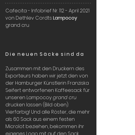
Cafecita - Infobrief Nr. 112 - April 2021 
von Dethlev Cordts 
Lampocoy 
grand cru  
D i e  n e u e n  S ä c k e  s i n d  d a 
Zusammen mit den Druckern des 
Exporteurs haben wir jetzt den von 
der Hamburger Künstlerin Franziska 
Seifert entworfenen Kaffeesack für 
unseren Lampocoy 
grand cru 
drucken lassen (Bild oben). 
Vierfarbig! Und alle Röster, die mehr 
als 60 Sack aus einem festen 
Microlot beziehen, bekommen ihr 
eigenes Logo mit auf den Sack 