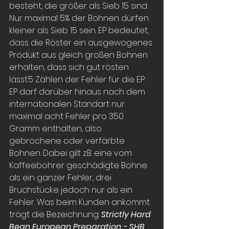
besteht, die größer als Sieb 15 sind. 
Nur maximal 5% der Bohnen dürfen 
kleiner als Sieb 15 sein. EP bedeutet, 
dass die Röster ein ausgewogenes 
Produkt aus gleich großen Bohnen 
erhalten, dass sich gut rösten 
lässt.5 Zählen der Fehler für die EP. 
EP darf darüber hinaus nach dem 
internationalen Standart nur 
maximal acht Fehler pro 350 
Gramm enthalten, also 
gebrochene oder verfärbte 
Bohnen. Dabei gilt z.B. eine vom 
Kaffeebohrer geschädigte Bohne 
als ein ganzer Fehler, drei 
Bruchstücke jedoch nur als ein 
Fehler. Was beim Kunden ankommt 
trägt die Bezeichnung: 
Strictly Hard 
Bean European Preparation - SHB 