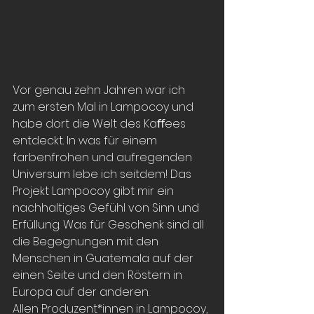
Vor genau zehn Jahren war ich 
zum ersten Mal in Lampocoy und 
habe dort die Welt des Kaﬀees 
entdeckt. In was für einem 
farbenfrohen und aufregenden 
Universum lebe ich seitdem! Das 
Projekt Lampocoy gibt mir ein 
nachhaltiges Gefühl von Sinn und 
Erfüllung. Was für Geschenk sind all 
die Begegnungen mit den 
Menschen in Guatemala auf der 
einen Seite und den Röstern in 
Europa auf der anderen. 
Allen Produzent*innen in Lampocoy, 