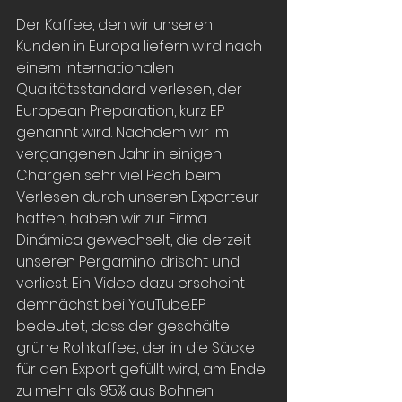
Der Kaffee, den wir unseren 
Kunden in Europa liefern wird nach 
einem internationalen 
Qualitätsstandard verlesen, der 
European Preparation, kurz EP 
genannt wird. Nachdem wir im 
vergangenen Jahr in einigen 
Chargen sehr viel Pech beim 
Verlesen durch unseren Exporteur 
hatten, haben wir zur Firma 
Dinámica gewechselt, die derzeit 
unseren Pergamino drischt und 
verliest. Ein Video dazu erscheint 
demnächst bei YouTube.EP 
bedeutet, dass der geschälte 
grüne Rohkaffee, der in die Säcke 
für den Export gefüllt wird, am Ende 
zu mehr als 95% aus Bohnen 