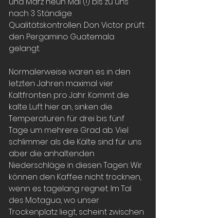
und März neun Mal (!) bis zu uns 
nach 3 Ständige 
Qualitätskontrollen: Don Victor prüft 
den Pergamino Guatemala 
gelangt.
Normalerweise waren es in den 
letzten Jahren maximal vier 
Kaltfronten pro Jahr. Kommt die 
kalte Luft hier an, sinken die 
Temperaturen für drei bis fünf 
Tage um mehrere Grad ab. Viel 
schlimmer als die Kälte sind für uns 
aber die anhaltenden 
Niederschläge in diesen Tagen: Wir 
können den Kaffee nicht trocknen, 
wenn es tagelang regnet. Im Tal 
des Motagua, wo unser 
Trockenplatz liegt, scheint zwischen 