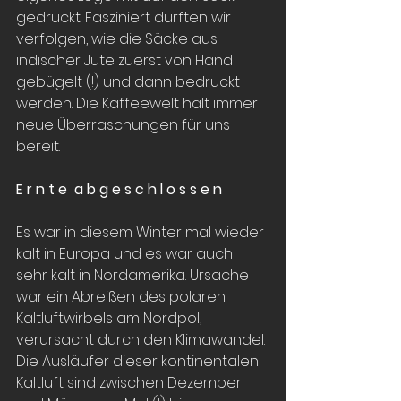
gedruckt. Fasziniert durften wir 
verfolgen, wie die Säcke aus 
indischer Jute zuerst von Hand 
gebügelt (!) und dann bedruckt 
werden. Die Kaffeewelt hält immer 
neue Überraschungen für uns 
bereit. 
E r n t e  a b g e s c h l o s s e n
Es war in diesem Winter mal wieder 
kalt in Europa und es war auch 
sehr kalt in Nordamerika. Ursache 
war ein Abreißen des polaren 
Kaltluftwirbels am Nordpol, 
verursacht durch den Klimawandel. 
Die Ausläufer dieser kontinentalen 
Kaltluft sind zwischen Dezember 