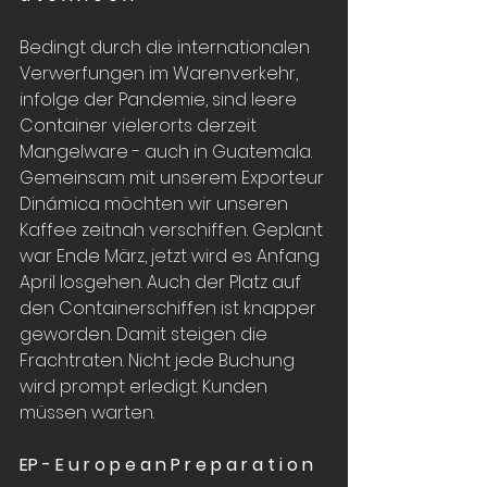
Bedingt durch die internationalen 
Verwerfungen im Warenverkehr, 
infolge der Pandemie, sind leere 
Container vielerorts derzeit 
Mangelware - auch in Guatemala. 
Gemeinsam mit unserem Exporteur 
Dinámica möchten wir unseren 
Kaffee zeitnah verschiffen. Geplant 
war Ende März, jetzt wird es Anfang 
April losgehen. Auch der Platz auf 
den Containerschiffen ist knapper 
geworden. Damit steigen die 
Frachtraten. Nicht jede Buchung 
wird prompt erledigt. Kunden 
müssen warten. 
EP - E u r o p e a n P r e p a r a t i o n