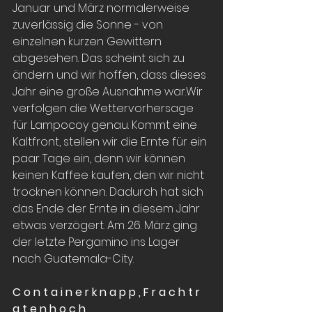
Januar und März normalerweise 
zuverlässig die Sonne - von 
einzelnen kurzen Gewittern 
abgesehen. Das scheint sich zu 
ändern und wir hoffen, dass dieses 
Jahr eine große Ausnahme war.Wir 
verfolgen die Wettervorhersage 
für Lampocoy genau. Kommt eine 
Kaltfront, stellen wir die Ernte für ein 
paar Tage ein, denn wir können 
keinen Kaffee kaufen, den wir nicht 
trocknen können. Dadurch hat sich 
das Ende der Ernte in diesem Jahr 
etwas verzögert. Am 26. März ging 
der letzte Pergamino ins Lager 
nach Guatemala-City.
C o n t a i n e r k n a p p , F r a c h t r 
a t e n h o c h