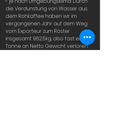
- je nach Umgebungsklima. Durch 
die Verdunstung von Wasser aus 
dem Rohkaffee haben wir im 
vergangenen Jahr auf dem Weg 
vom Exporteur zum Röster 
insgesamt 962,5kg, also fast eine 
Tonne an Netto Gewicht verloren. 
Diesen Verlust trägt das Projekt 
Lampocoy. Sechs Wochen lagert 
der Pergamino in Guatemala
S p e n d e n 
Gespendet haben im März: Katers 
Kaffeerösterei € 120,-Ilse 
Grabmayer € 100,- 8 Der direkt 
gehandelte Lagenkaffee 
aus 
unserem Projekt kann bezogen 
werden über
CTS Coffee Trading 