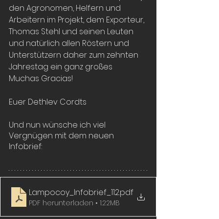
den Agronomen, Helfern und 
Arbeitern im Projekt, dem Exporteur, 
Thomas Stehl und seinen Leuten 
und natürlich allen Röstern und 
Unterstützern daher zum zehnten 
Jahrestag ein ganz großes  
Muchas Gracias! 
Euer Dethlev Cordts
Und nun wünsche ich viel 
Vergnügen mit dem neuen 
Infobrief:
Lampocoy_Infobrief_112
.pdf
PDF herunterladen • 1.22MB