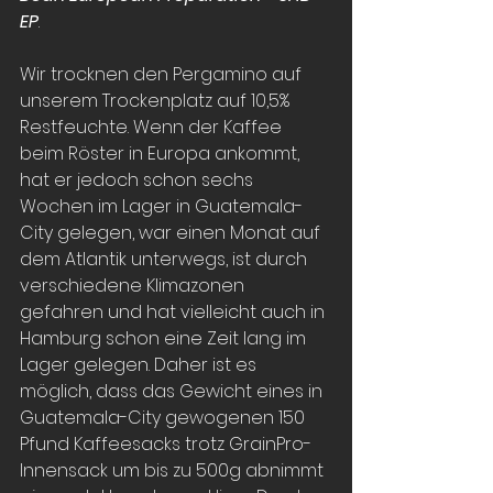
EP
. 
Wir trocknen den Pergamino auf 
unserem Trockenplatz auf 10,5% 
Restfeuchte. Wenn der Kaffee 
beim Röster in Europa ankommt, 
hat er jedoch schon sechs 
Wochen im Lager in Guatemala-
City gelegen, war einen Monat auf 
dem Atlantik unterwegs, ist durch 
verschiedene Klimazonen 
gefahren und hat vielleicht auch in 
Hamburg schon eine Zeit lang im 
Lager gelegen. Daher ist es 
möglich, dass das Gewicht eines in 
Guatemala-City gewogenen 150 
Pfund Kaffeesacks trotz GrainPro-
Innensack um bis zu 500g abnimmt 